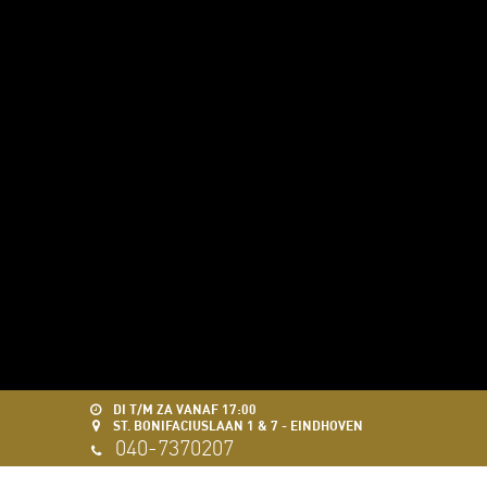
DI T/M ZA VANAF 17:00
ST. BONIFACIUSLAAN 1 & 7 - EINDHOVEN
040-7370207