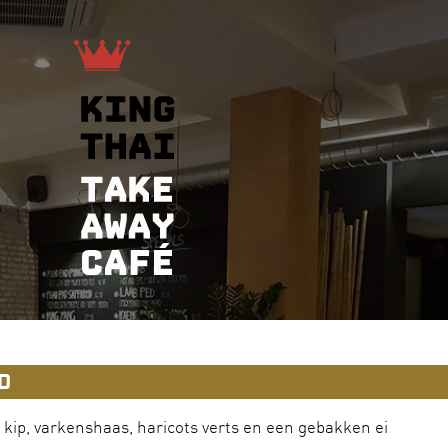
D
 kip, varkenshaas, haricots verts en een gebakken ei