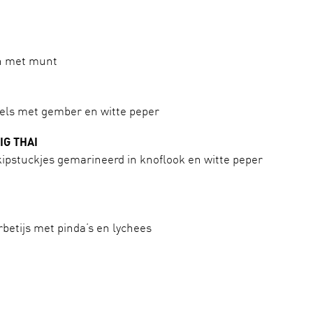
en met munt
dels met gember en witte peper
IG THAI
kipstuckjes gemarineerd in knoflook en witte peper
etijs met pinda’s en lychees