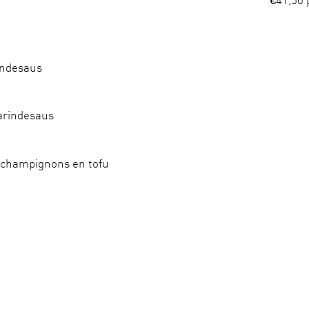
indesaus
arindesaus
 champignons en tofu