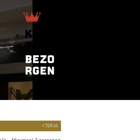
TERUG
p/p – Minimaal 2 personen