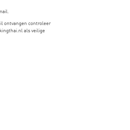
ail.
il ontvangen controleer
ngthai.nl als veilige