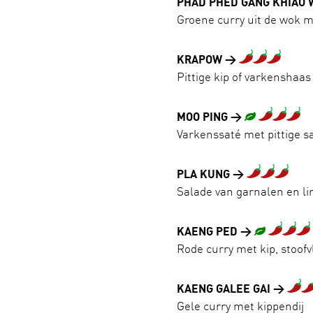
PHAD PHED GANG KHIAO
Groene curry uit de wok m
KRAPOW
Pittige kip of varkenshaa
MOO PING
Varkenssaté met pittige s
PLA KUNG
Salade van garnalen en l
KAENG PED
Rode curry met kip, stoofv
KAENG GALEE GAI
Gele curry met kippendij