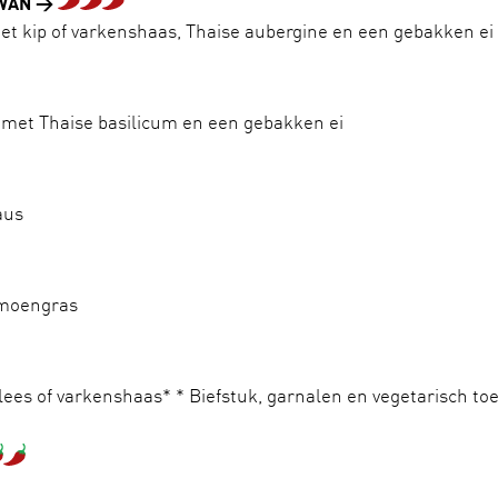
 WAN
et kip of varkenshaas, Thaise aubergine en een gebakken ei
s met Thaise basilicum en een gebakken ei
aus
imoengras
lees of varkenshaas* * Biefstuk, garnalen en vegetarisch to